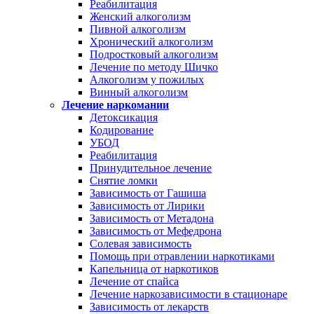
Реабилитация
Женский алкоголизм
Пивной алкоголизм
Хронический алкоголизм
Подростковый алкоголизм
Лечение по методу Шичко
Алкоголизм у пожилых
Винный алкоголизм
Лечение наркомании
Детоксикация
Кодирование
УБОД
Реабилитация
Принудительное лечение
Снятие ломки
Зависимость от Гашиша
Зависимость от Лирики
Зависимость от Метадона
Зависимость от Мефедрона
Солевая зависимость
Помощь при отравлении наркотиками
Капельница от наркотиков
Лечение от спайса
Лечение наркозависимости в стационаре
Зависимость от лекарств