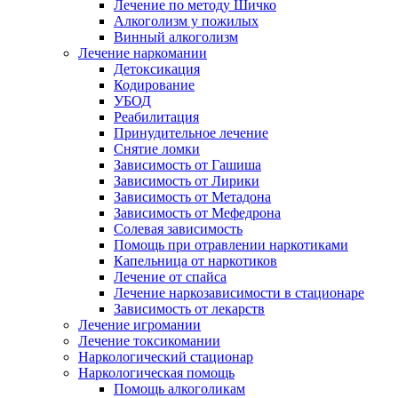
Лечение по методу Шичко
Алкоголизм у пожилых
Винный алкоголизм
Лечение наркомании
Детоксикация
Кодирование
УБОД
Реабилитация
Принудительное лечение
Снятие ломки
Зависимость от Гашиша
Зависимость от Лирики
Зависимость от Метадона
Зависимость от Мефедрона
Солевая зависимость
Помощь при отравлении наркотиками
Капельница от наркотиков
Лечение от спайса
Лечение наркозависимости в стационаре
Зависимость от лекарств
Лечение игромании
Лечение токсикомании
Наркологический стационар
Наркологическая помощь
Помощь алкоголикам