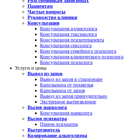
Родственникам зависимых
Пациентам
Частые вопросы
Руководство клиники
Консультации
Консультация аддиктолога
Консультация токсиколога
Консультация психотерапевта
Консультация сексолога
Консультация семейного психолога
Консультация клинического психолога
Консультация психолога
Услуги и цены
Вывод из запоя
Вывод из запоя в стационаре
Капельница от похмелья
Капельница от запоя
Вывод из запоя принудительно
Экстренное вытрезвление
Вызов нарколога
Консультация нарколога
Вызов психиатра
Прием психиатра
Вытрезвитель
Кодирование алкоголизма