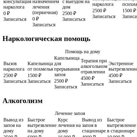
консультация
назначением
с выездом на
нарколога
психиа
нарколога
лечения
дом
2500 ₽
1500 ₽
(первичная)
0 ₽
2500 ₽
Записаться
Записа
0 ₽
Записаться
Записаться
Записаться
Наркологическая помощь
Помощь на дому
Капельница
Терапия при
Вызов
Капельница
для
Экстренное
алкогольном
нарколога
от похмелья
прерывания
вытрезвлени
отравлении
запоя
2500 ₽
1500 ₽
4500 ₽
4500 ₽
2500 ₽
Записаться
Записаться
Записаться
Записаться
Записаться
Алкоголизм
Лечение запоя
Вывод из
Быстрое
Курс
Вывод из
Быстрое
запоя на
вытрезвление
лечения на
запоя в
вытрезвление
дому
на дому
дому
стационаре
в стационаре