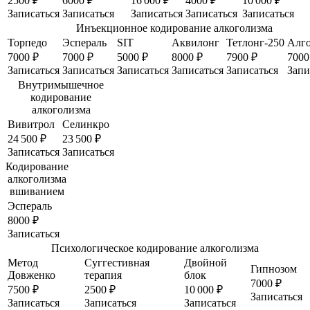
2500 ₽
6000 ₽
16 000 ₽
4000 ₽
10 000 ₽
Записаться
Записаться
Записаться
Записаться
Записаться
Инъекционное кодирование алкоголизма
Торпедо
Эспераль
SIT
Аквилонг
Тетлонг-250
Алг
7000 ₽
7000 ₽
5000 ₽
8000 ₽
7900 ₽
7000
Записаться
Записаться
Записаться
Записаться
Записаться
Запи
Внутримышечное
кодирование
алкоголизма
Вивитрол
Селинкро
24 500 ₽
23 500 ₽
Записаться
Записаться
Кодирование
алкоголизма
вшиванием
Эспераль
8000 ₽
Записаться
Психологическое кодирование алкоголизма
Метод
Суггестивная
Двойной
Гипнозом
Довженко
терапия
блок
7000 ₽
7500 ₽
2500 ₽
10 000 ₽
Записаться
Записаться
Записаться
Записаться