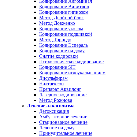
Кодирование Алгоминал
Кодирование Вивитрол
Кодирование гипнозом
Метод Двойной блок
Метод Довженко
Кодирование уколом
Кодирование подшивкой
Метод Торпедо
Кодирование Эспераль
Кодирование на дому
Снятие кодировки
Психологическое кодирование
Кодирование SIT
Кодирование иглоукалыванием
Дисульфирам
Налтрексон
Препарат Аквилонг
Лазерное кодирование
Метод Рожнова
Лечение алкоголизма
Детоксикация
Амбулаторное лечение
Стационарное лечение
Лечение на дому
Принудительное лечение