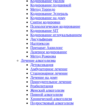
Кодирование уколом
Кодирование подшивкой
Метод Торпедо
Кодирование Эспераль
Кодирование на дому
Снятие кодировки
Психологическое кодирование
Кодирование SIT
Кодирование иглоукалыванием
Дисульфирам
Налтрексон
Препарат Аквилонг
Лазерное кодирование
Метод Рожнова
Лечение алкоголизма
Детоксикация
Амбулаторное лечение
Стационарное лечение
Лечение на дому
Принудительное лечение
Реабилитация
Женский алкоголизм
Пивной алкоголизм
Хронический алкоголизм
Подростковый алкоголизм