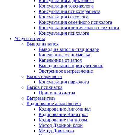
Консультация аддиктолога
Консультация токсиколога
Консультация психотерапевта
Консультация сексолога
Консультация семейного психолога
Консультация клинического психолога
Консультация психолога
Услуги и цены
Вывод из запоя
Вывод из запоя в стационаре
Капельница от похмелья
Капельница от запоя
Вывод из запоя принудительно
Экстренное вытрезвление
Вызов нарколога
Консультация нарколога
Вызов психиатра
Прием психиатра
Вытрезвитель
Кодирование алкоголизма
Кодирование Алгоминал
Кодирование Вивитрол
Кодирование гипнозом
Метод Двойной блок
Метод Довженко