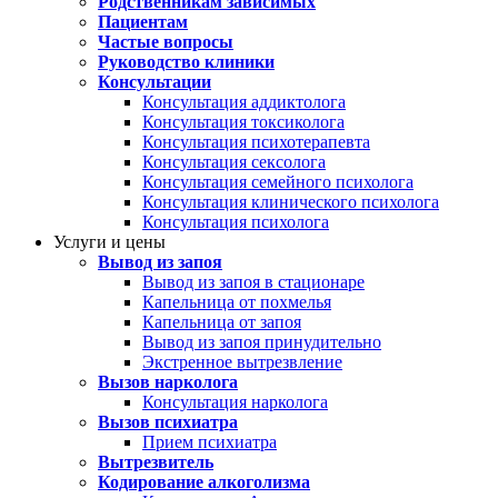
Родственникам зависимых
Пациентам
Частые вопросы
Руководство клиники
Консультации
Консультация аддиктолога
Консультация токсиколога
Консультация психотерапевта
Консультация сексолога
Консультация семейного психолога
Консультация клинического психолога
Консультация психолога
Услуги и цены
Вывод из запоя
Вывод из запоя в стационаре
Капельница от похмелья
Капельница от запоя
Вывод из запоя принудительно
Экстренное вытрезвление
Вызов нарколога
Консультация нарколога
Вызов психиатра
Прием психиатра
Вытрезвитель
Кодирование алкоголизма