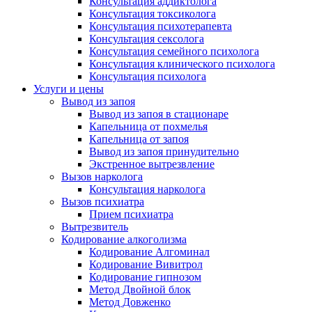
Консультация аддиктолога
Консультация токсиколога
Консультация психотерапевта
Консультация сексолога
Консультация семейного психолога
Консультация клинического психолога
Консультация психолога
Услуги и цены
Вывод из запоя
Вывод из запоя в стационаре
Капельница от похмелья
Капельница от запоя
Вывод из запоя принудительно
Экстренное вытрезвление
Вызов нарколога
Консультация нарколога
Вызов психиатра
Прием психиатра
Вытрезвитель
Кодирование алкоголизма
Кодирование Алгоминал
Кодирование Вивитрол
Кодирование гипнозом
Метод Двойной блок
Метод Довженко