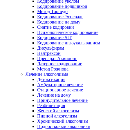
Кодирование уколом
Кодирование подшивкой
Метод Торпедо
Кодирование Эспераль
Кодирование на дому
Снятие кодировки
Психологическое кодирование
Кодирование SIT
Кодирование иглоукалыванием
Дисульфирам
Налтрексон
Препарат Аквилонг
Лазерное кодирование
Метод Рожнова
Лечение алкоголизма
Детоксикация
Амбулаторное лечение
Стационарное лечение
Лечение на дому
Принудительное лечение
Реабилитация
Женский алкоголизм
Пивной алкоголизм
Хронический алкоголизм
Подростковый алкоголизм