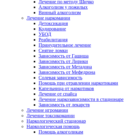
Лечение по методу Шичко
Алкоголизм у пожилых
Винный алкоголизм
Лечение наркомании
Детоксикация
Кодирование
УБОД
Реабилитация
Принудительное лечение
Снятие ломки
Зависимость от Гашиша
Зависимость от Лирики
Зависимость от Метадона
Зависимость от Мефедрона
Солевая зависимость
Помощь при отравлении наркотиками
Капельница от наркотиков
Лечение от спайса
Лечение наркозависимости в стационаре
Зависимость от лекарств
Лечение игромании
Лечение токсикомании
Наркологический стационар
Наркологическая помощь
Помощь алкоголикам