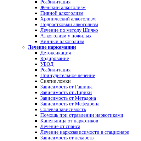
Реабилитация
Женский алкоголизм
Пивной алкоголизм
Хронический алкоголизм
Подростковый алкоголизм
Лечение по методу Шичко
Алкоголизм у пожилых
Винный алкоголизм
Лечение наркомании
Детоксикация
Кодирование
УБОД
Реабилитация
Принудительное лечение
Снятие ломки
Зависимость от Гашиша
Зависимость от Лирики
Зависимость от Метадона
Зависимость от Мефедрона
Солевая зависимость
Помощь при отравлении наркотиками
Капельница от наркотиков
Лечение от спайса
Лечение наркозависимости в стационаре
Зависимость от лекарств