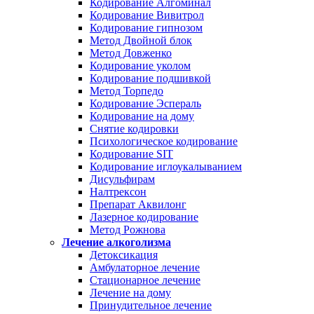
Кодирование Алгоминал
Кодирование Вивитрол
Кодирование гипнозом
Метод Двойной блок
Метод Довженко
Кодирование уколом
Кодирование подшивкой
Метод Торпедо
Кодирование Эспераль
Кодирование на дому
Снятие кодировки
Психологическое кодирование
Кодирование SIT
Кодирование иглоукалыванием
Дисульфирам
Налтрексон
Препарат Аквилонг
Лазерное кодирование
Метод Рожнова
Лечение алкоголизма
Детоксикация
Амбулаторное лечение
Стационарное лечение
Лечение на дому
Принудительное лечение