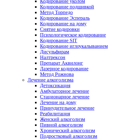
Кодирование уколом
Кодирование подшивкой
Метод Торпедо
Кодирование Эспераль
Кодирование на дому
Снятие кодировки
Психологическое кодирование
Кодирование SIT
Кодирование иглоукалыванием
Дисульфирам
Налтрексон
Препарат Аквилонг
Лазерное кодирование
Метод Рожнова
Лечение алкоголизма
Детоксикация
Амбулаторное лечение
Стационарное лечение
Лечение на дому
Принудительное лечение
Реабилитация
Женский алкоголизм
Пивной алкоголизм
Хронический алкоголизм
Подростковый алкоголизм