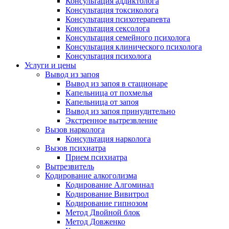
Консультация аддиктолога
Консультация токсиколога
Консультация психотерапевта
Консультация сексолога
Консультация семейного психолога
Консультация клинического психолога
Консультация психолога
Услуги и цены
Вывод из запоя
Вывод из запоя в стационаре
Капельница от похмелья
Капельница от запоя
Вывод из запоя принудительно
Экстренное вытрезвление
Вызов нарколога
Консультация нарколога
Вызов психиатра
Прием психиатра
Вытрезвитель
Кодирование алкоголизма
Кодирование Алгоминал
Кодирование Вивитрол
Кодирование гипнозом
Метод Двойной блок
Метод Довженко