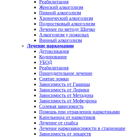
Реабилитация
Женский алкоголизм
Пивной алкоголизм
Хронический алкоголизм
Подростковый алкоголизм
Лечение по методу Шичко
Алкоголизм у пожилых
Винный алкоголизм
Лечение наркомании
Детоксикация
Кодирование
УБОД
Реабилитация
Принудительное лечение
Снятие ломки
Зависимость от Гашиша
Зависимость от Лирики
Зависимость от Метадона
Зависимость от Мефедрона
Солевая зависимость
Помощь при отравлении наркотиками
Капельница от наркотиков
Лечение от спайса
Лечение наркозависимости в стационаре
Зависимость от лекарств