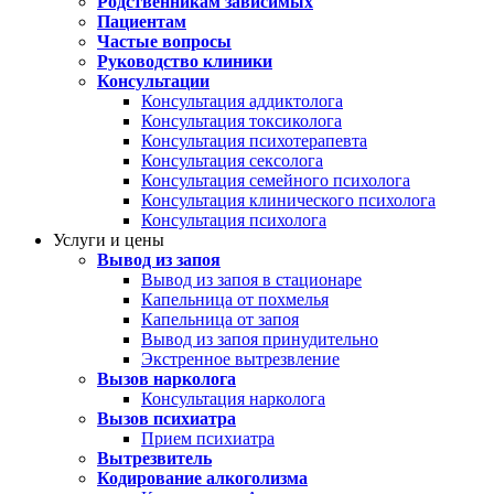
Родственникам зависимых
Пациентам
Частые вопросы
Руководство клиники
Консультации
Консультация аддиктолога
Консультация токсиколога
Консультация психотерапевта
Консультация сексолога
Консультация семейного психолога
Консультация клинического психолога
Консультация психолога
Услуги и цены
Вывод из запоя
Вывод из запоя в стационаре
Капельница от похмелья
Капельница от запоя
Вывод из запоя принудительно
Экстренное вытрезвление
Вызов нарколога
Консультация нарколога
Вызов психиатра
Прием психиатра
Вытрезвитель
Кодирование алкоголизма