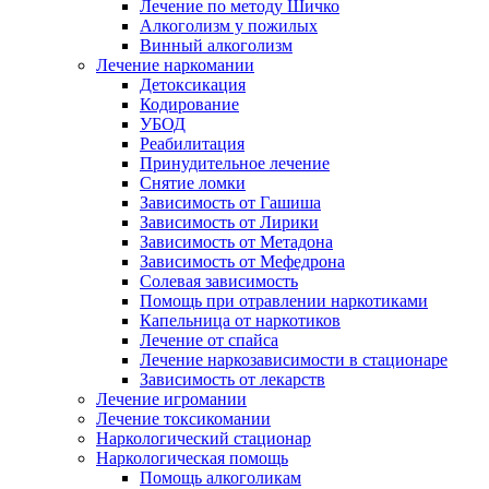
Лечение по методу Шичко
Алкоголизм у пожилых
Винный алкоголизм
Лечение наркомании
Детоксикация
Кодирование
УБОД
Реабилитация
Принудительное лечение
Снятие ломки
Зависимость от Гашиша
Зависимость от Лирики
Зависимость от Метадона
Зависимость от Мефедрона
Солевая зависимость
Помощь при отравлении наркотиками
Капельница от наркотиков
Лечение от спайса
Лечение наркозависимости в стационаре
Зависимость от лекарств
Лечение игромании
Лечение токсикомании
Наркологический стационар
Наркологическая помощь
Помощь алкоголикам