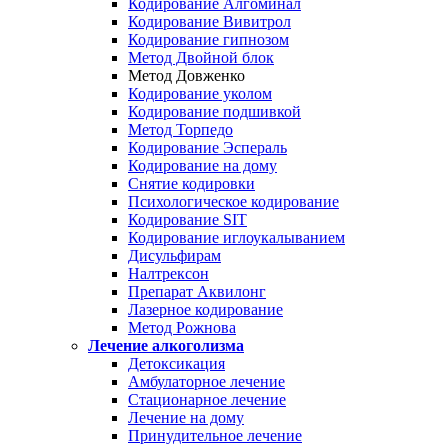
Кодирование Алгоминал
Кодирование Вивитрол
Кодирование гипнозом
Метод Двойной блок
Метод Довженко
Кодирование уколом
Кодирование подшивкой
Метод Торпедо
Кодирование Эспераль
Кодирование на дому
Снятие кодировки
Психологическое кодирование
Кодирование SIT
Кодирование иглоукалыванием
Дисульфирам
Налтрексон
Препарат Аквилонг
Лазерное кодирование
Метод Рожнова
Лечение алкоголизма
Детоксикация
Амбулаторное лечение
Стационарное лечение
Лечение на дому
Принудительное лечение