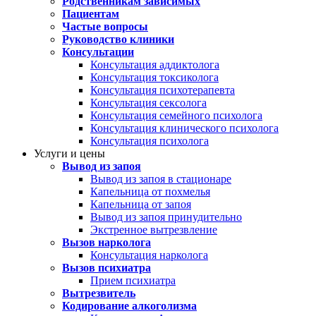
Родственникам зависимых
Пациентам
Частые вопросы
Руководство клиники
Консультации
Консультация аддиктолога
Консультация токсиколога
Консультация психотерапевта
Консультация сексолога
Консультация семейного психолога
Консультация клинического психолога
Консультация психолога
Услуги и цены
Вывод из запоя
Вывод из запоя в стационаре
Капельница от похмелья
Капельница от запоя
Вывод из запоя принудительно
Экстренное вытрезвление
Вызов нарколога
Консультация нарколога
Вызов психиатра
Прием психиатра
Вытрезвитель
Кодирование алкоголизма