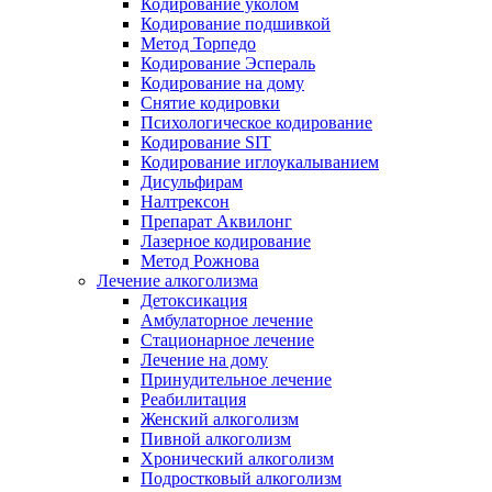
Кодирование уколом
Кодирование подшивкой
Метод Торпедо
Кодирование Эспераль
Кодирование на дому
Снятие кодировки
Психологическое кодирование
Кодирование SIT
Кодирование иглоукалыванием
Дисульфирам
Налтрексон
Препарат Аквилонг
Лазерное кодирование
Метод Рожнова
Лечение алкоголизма
Детоксикация
Амбулаторное лечение
Стационарное лечение
Лечение на дому
Принудительное лечение
Реабилитация
Женский алкоголизм
Пивной алкоголизм
Хронический алкоголизм
Подростковый алкоголизм