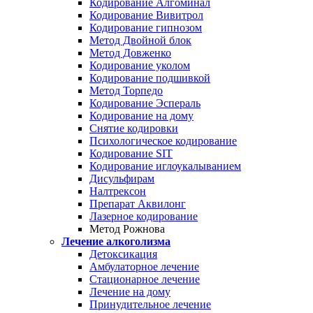
Кодирование Алгоминал
Кодирование Вивитрол
Кодирование гипнозом
Метод Двойной блок
Метод Довженко
Кодирование уколом
Кодирование подшивкой
Метод Торпедо
Кодирование Эспераль
Кодирование на дому
Снятие кодировки
Психологическое кодирование
Кодирование SIT
Кодирование иглоукалыванием
Дисульфирам
Налтрексон
Препарат Аквилонг
Лазерное кодирование
Метод Рожнова
Лечение алкоголизма
Детоксикация
Амбулаторное лечение
Стационарное лечение
Лечение на дому
Принудительное лечение