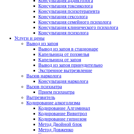
Консультация аддиктолога
Консультация токсиколога
Консультация психотерапевта
Консультация сексолога
Консультация семейного психолога
Консультация клинического психолога
Консультация психолога
Услуги и цены
Вывод из запоя
Вывод из запоя в стационаре
Капельница от похмелья
Капельница от запоя
Вывод из запоя принудительно
Экстренное вытрезвление
Вызов нарколога
Консультация нарколога
Вызов психиатра
Прием психиатра
Вытрезвитель
Кодирование алкоголизма
Кодирование Алгоминал
Кодирование Вивитрол
Кодирование гипнозом
Метод Двойной блок
Метод Довженко