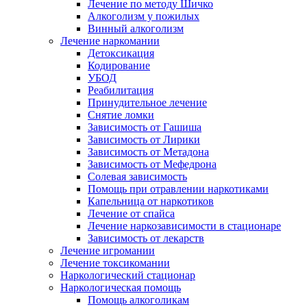
Лечение по методу Шичко
Алкоголизм у пожилых
Винный алкоголизм
Лечение наркомании
Детоксикация
Кодирование
УБОД
Реабилитация
Принудительное лечение
Снятие ломки
Зависимость от Гашиша
Зависимость от Лирики
Зависимость от Метадона
Зависимость от Мефедрона
Солевая зависимость
Помощь при отравлении наркотиками
Капельница от наркотиков
Лечение от спайса
Лечение наркозависимости в стационаре
Зависимость от лекарств
Лечение игромании
Лечение токсикомании
Наркологический стационар
Наркологическая помощь
Помощь алкоголикам