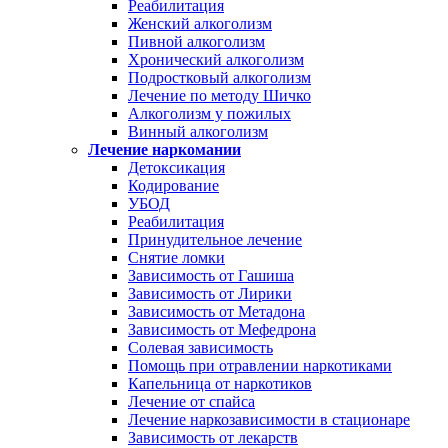
Реабилитация
Женский алкоголизм
Пивной алкоголизм
Хронический алкоголизм
Подростковый алкоголизм
Лечение по методу Шичко
Алкоголизм у пожилых
Винный алкоголизм
Лечение наркомании
Детоксикация
Кодирование
УБОД
Реабилитация
Принудительное лечение
Снятие ломки
Зависимость от Гашиша
Зависимость от Лирики
Зависимость от Метадона
Зависимость от Мефедрона
Солевая зависимость
Помощь при отравлении наркотиками
Капельница от наркотиков
Лечение от спайса
Лечение наркозависимости в стационаре
Зависимость от лекарств